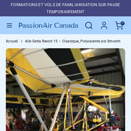
Passe
FORMATIONS ET VOLS DE FAMILIARISATION SUR PAUSE
Langue
au
FRANÇAIS
TEMPORAIREMENT
contenu
Recherche
Recherche
PassionAir Canada
0
Recherche
Recherche
dans
dans
la
Accueil
Aile Delta Revolt 15 – Classique, Polyvalente pis Smooth
la
boutique
boutique